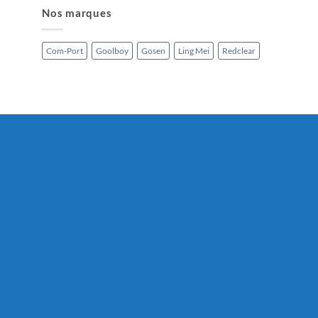
Nos marques
Com-Port
Goolboy
Gosen
Ling Mei
Redclear