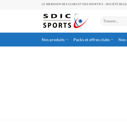
Skip
LE WEBSHOP DES CLUBS ET DES SPORTIFS - SOCIÉTÉ BEL
to
content
Search
for:
Nos produits
Packs et offres clubs
Nos