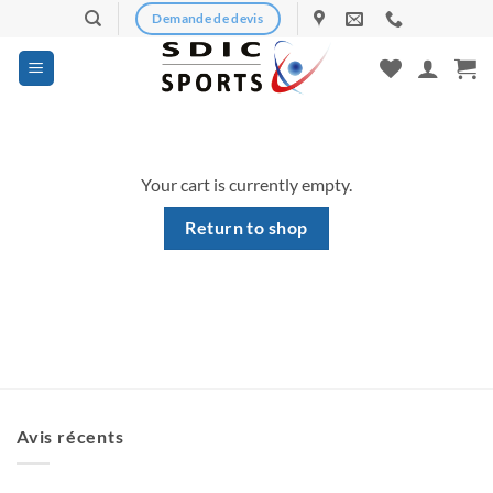
Skip
Demande de devis
to
content
Your cart is currently empty.
Return to shop
Avis récents