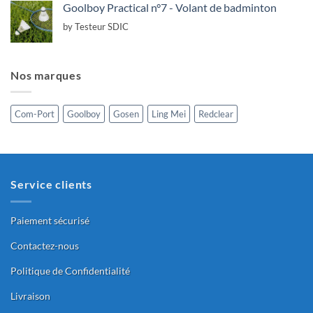
Goolboy Practical n°7 - Volant de badminton
by Testeur SDIC
Nos marques
Com-Port
Goolboy
Gosen
Ling Mei
Redclear
Service clients
Paiement sécurisé
Contactez-nous
Politique de Confidentialité
Livraison