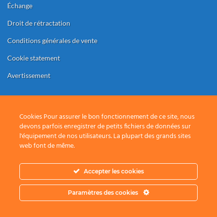
Échange
Droit de rétractation
Conditions générales de vente
Cookie statement
Avertissement
Cookies Pour assurer le bon fonctionnement de ce site, nous
Bancontact
Belfius
CBC
KBC
IDeal
Bank
devons parfois enregistrer de petits fichiers de données sur
Transfer
SDIC s.r.l. est une société belge créée en 1999
l'équipement de nos utilisateurs. La plupart des grands sites
web font de même.
Numéro d'entreprise - BTW:
BE0465.688.486
RC Charleroi
Accepter les cookies
Copyright 2026 ©
SDIC s.r.l.
Paramètres des cookies