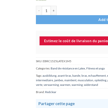
Bande élastique de musculation - Niveau 3 sur 7 
Add t
Estimez le coût de livraison du panier
SKU:
EBRC1525LATEX1M5
Categories:
Band de résistance en Latex
,
Fitness et yoga
Tags:
ausbildung
,
avant-bras
,
bande
,
bras
,
echauffement
,
intermediaire
,
jambes
,
maintient
,
musculation
,
opleiding
,
verte
,
verwarming
,
warmen
,
warming
,
widerstand
Brand:
Redclear
Partager cette page