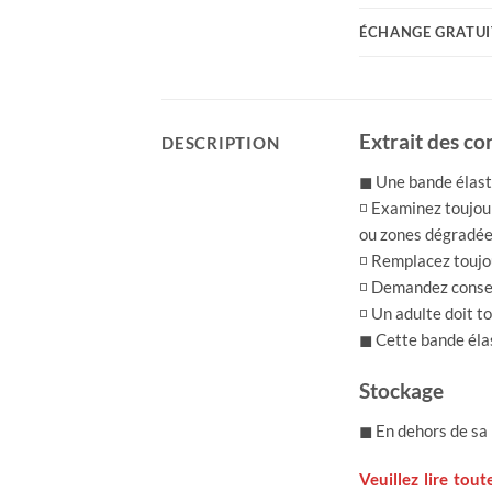
ÉCHANGE GRATUI
Extrait des co
DESCRIPTION
◼ Une bande élastiq
◽ Examinez toujour
ou zones dégradé
◽ Remplacez toujo
◽ Demandez conseil
◽ Un adulte doit to
◼ Cette bande élas
Stockage
◼ En dehors de sa 
Veuillez lire tou