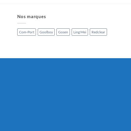
Nos marques
Com-Port
Goolboy
Gosen
Ling Mei
Redclear