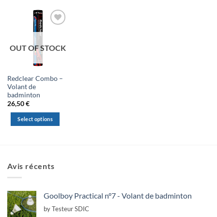
OUT OF STOCK
Redclear Combo –
Volant de
badminton
26,50
€
Select options
This
product
has
multiple
Avis récents
variants.
The
options
Goolboy Practical n°7 - Volant de badminton
may
by Testeur SDIC
be