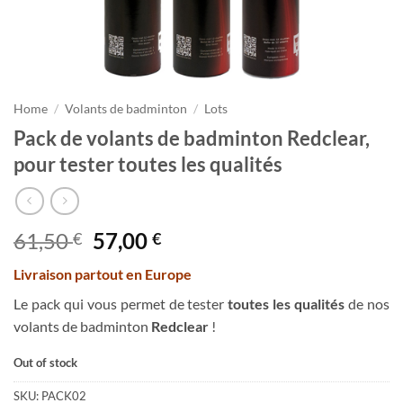
Home
/
Volants de badminton
/
Lots
Pack de volants de badminton Redclear,
pour tester toutes les qualités
Original
Current
61,50
57,00
€
€
price
price
Livraison partout en Europe
was:
is:
61,50 €.
57,00 €.
Le pack qui vous permet de tester
toutes les qualités
de nos
volants de badminton
Redclear
!
Out of stock
SKU:
PACK02