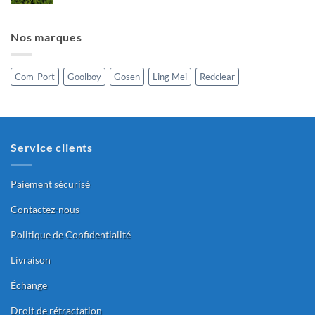
chosen
on
Nos marques
the
product
page
Com-Port
Goolboy
Gosen
Ling Mei
Redclear
Service clients
Paiement sécurisé
Contactez-nous
Politique de Confidentialité
Livraison
Échange
Droit de rétractation