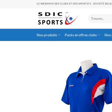
Skip
LE WEBSHOP DES CLUBS ET DES SPORTIFS - SOCIÉTÉ BEL
to
content
Search
for:
Nos produits
Packs et offres clubs
Nos