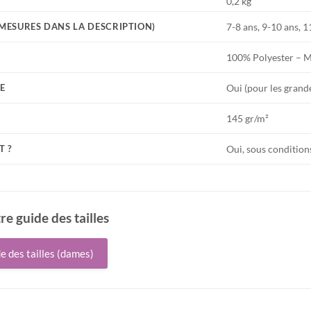
0,2 kg
7-8 ans, 9-10 ans, 1
S MESURES DANS LA DESCRIPTION)
100% Polyester – 
Oui (pour les grand
E
145 gr/m²
Oui, sous condition
T ?
tre guide des tailles
de des tailles (dames)