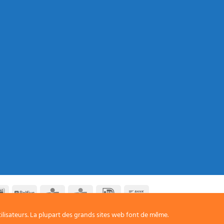
Bancontact
Belfius
CBC
KBC
IDeal
Bank
Transfer
ilisateurs. La plupart des grands sites web font de même.