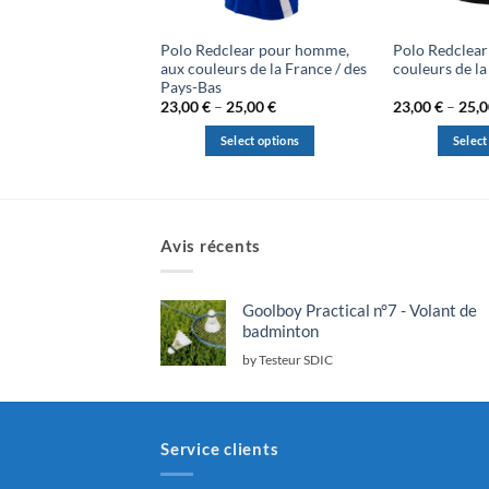
Polo Redclear pour homme,
Polo Redclear
aux couleurs de la France / des
couleurs de la
Pays-Bas
Price
23,00
€
–
25,00
€
23,00
€
–
25,
range:
23,00 €
Select options
Select
through
25,00 €
This
This
product
product
has
has
multiple
multiple
Avis récents
variants.
variants.
The
The
options
options
Goolboy Practical n°7 - Volant de
may
may
badminton
be
be
by Testeur SDIC
chosen
chosen
on
on
the
the
product
product
Service clients
page
page