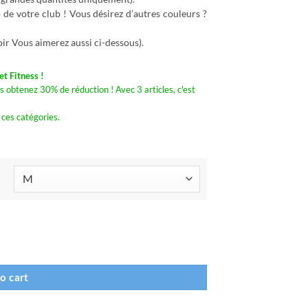
e votre club ! Vous désirez d’autres couleurs ?
ir Vous aimerez aussi ci-dessous).
t Fitness !
s obtenez 30% de réduction ! Avec 3 articles, c'est
 ces catégories.
nce / des Pays-Bas quantity
o cart