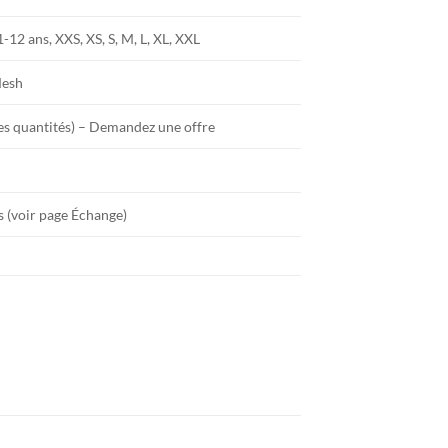
1-12 ans, XXS, XS, S, M, L, XL, XXL
Mesh
es quantités) – Demandez une offre
s (voir page Échange)