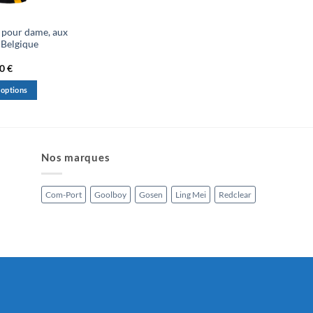
 pour dame, aux
 Belgique
Price
00
€
range:
23,00 €
 options
through
25,00 €
Nos marques
Com-Port
Goolboy
Gosen
Ling Mei
Redclear