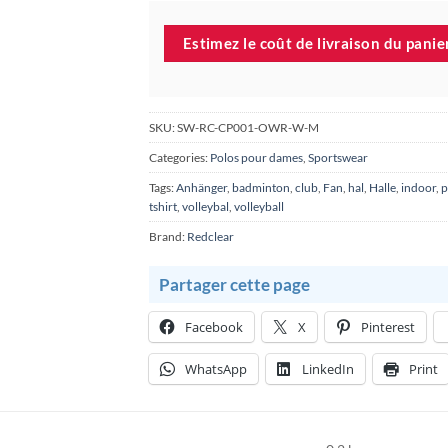
Estimez le coût de livraison du panier
SKU:
SW-RC-CP001-OWR-W-M
Categories:
Polos pour dames
,
Sportswear
Tags:
Anhänger
,
badminton
,
club
,
Fan
,
hal
,
Halle
,
indoor
,
p
tshirt
,
volleybal
,
volleyball
Brand:
Redclear
Partager cette page
Facebook
X
Pinterest
WhatsApp
LinkedIn
Print