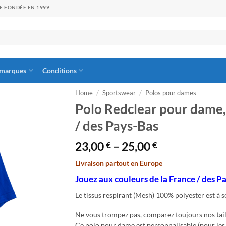
GE FONDÉE EN 1999
 marques
Conditions
Home
/
Sportswear
/
Polos pour dames
Polo Redclear pour dame, 
/ des Pays-Bas
Price
23,00
–
25,00
€
€
range:
Livraison partout en Europe
23,00 €
through
Jouez aux couleurs de la France / des P
25,00 €
Le tissus respirant (Mesh) 100% polyester est à 
Ne vous trompez pas, comparez toujours nos tail
Ce polo pour dame est personnalisable (pour les