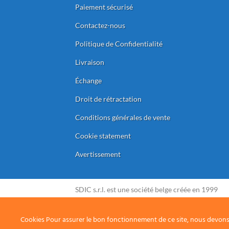
Paiement sécurisé
Contactez-nous
Politique de Confidentialité
Livraison
Échange
Droit de rétractation
Conditions générales de vente
Cookie statement
Avertissement
SDIC s.r.l. est une société belge créée en 1999
Numéro d'entreprise - BTW:
BE0465.688.486
RC Charleroi
Cookies Pour assurer le bon fonctionnement de ce site, nous devons p